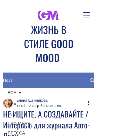
​ЖИЗНЬ В
СТИЛЕ GOOD
MOOD
Авторские туры и
мотивационные мероприятия
Пост
клуба GOOD MOOD
ВСЕ
Создавай свое настроение
Елена Щенникова
вместе с нами
ВСЕ
13 квіт. 2025 р.
Читати 2 хв
НЕ ИЩИТЕ, А СОЗДАВАЙТЕ /
TV
Интервью для журнала Авто-
ПРО МЕНЯ
Леди.
ПРЕССА