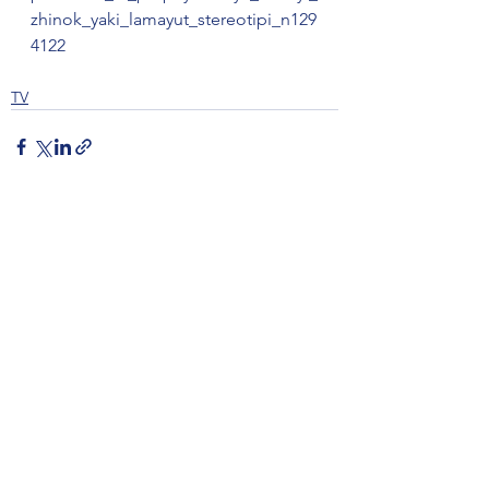
zhinok_yaki_lamayut_stereotipi_n129
4122  
TV
Коментарі
Написати коментар...