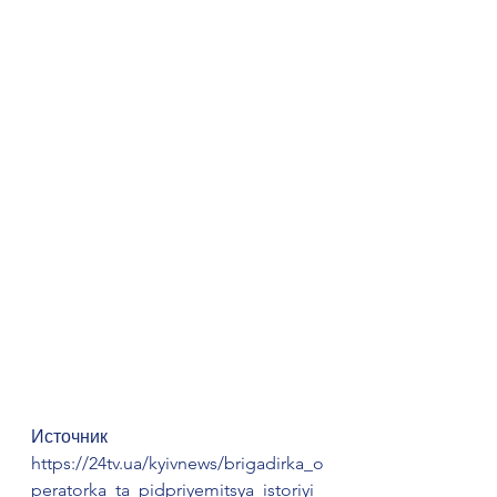
Источник 
https://24tv.ua/kyivnews/brigadirka_o
peratorka_ta_pidpriyemitsya_istoriyi_