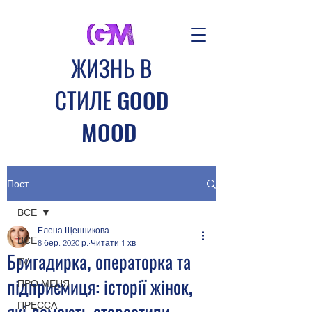
​ЖИЗНЬ В
СТИЛЕ GOOD
MOOD
Авторские туры и
мотивационные мероприятия
Пост
клуба GOOD MOOD
ВСЕ
Создавай свое настроение
Елена Щенникова
вместе с нами
ВСЕ
8 бер. 2020 р.
Читати 1 хв
Бригадирка, операторка та
TV
підприємиця: історії жінок,
ПРО МЕНЯ
які ламають стереотипи
ПРЕССА