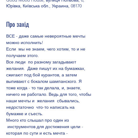
Good Mood House, вулиця Польова, 6,
Юрівка, Київська обл., Украина, 08170
Про захід
ВСЕ - даже самые невероятные мечты 
можно исполнить!
Если  мы не знаем, чего хотим, то и не 
получаем этого.
Все люди  по разному загадывают 
желания.  Даже пишут их на бумажках, 
сжигают под бой курантов, а затем 
выпивают с бокалом шампанского. Я 
тоже когда - то так делала, и, знаете, 
ничего не работало. Ведь для того, чтобы 
наши мечты и  желания  сбывались, 
недостаточно  что-то написать на 
бумажке и съесть.
Много кто слышал про один из 
 инструментов для достижения цели - 
которая по сути и есть мечта - 