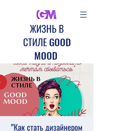
​ЖИЗНЬ В
СТИЛЕ GOOD
MOOD
Авторские туры и
мотивационные мероприятия
клуба GOOD MOOD
Создавай свое настроение
вместе с нами
"Как стать дизайнером